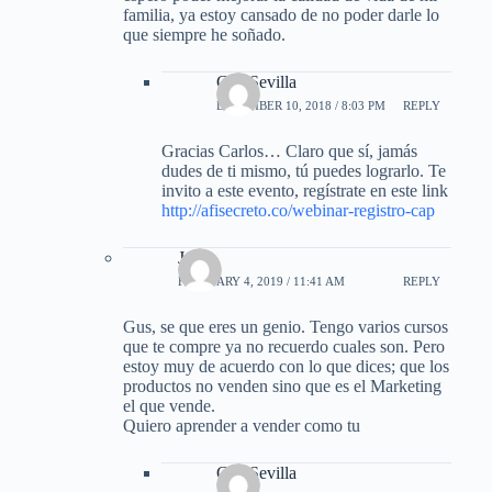
familia, ya estoy cansado de no poder darle lo
que siempre he soñado.
Gus Sevilla
DECEMBER 10, 2018 / 8:03 PM
REPLY
Gracias Carlos… Claro que sí, jamás
dudes de ti mismo, tú puedes lograrlo. Te
invito a este evento, regístrate en este link
http://afisecreto.co/webinar-registro-cap
Jose
FEBRUARY 4, 2019 / 11:41 AM
REPLY
Gus, se que eres un genio. Tengo varios cursos
que te compre ya no recuerdo cuales son. Pero
estoy muy de acuerdo con lo que dices; que los
productos no venden sino que es el Marketing
el que vende.
Quiero aprender a vender como tu
Gus Sevilla