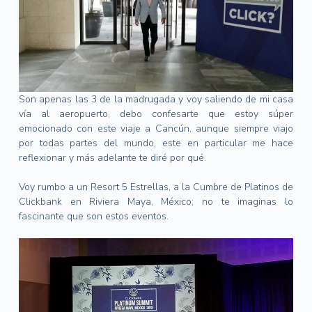
Son apenas las 3 de la madrugada y voy saliendo de mi casa
vía al aeropuerto, debo confesarte que estoy súper
emocionado con este viaje a Cancún, aunque siempre viajo
por todas partes del mundo, este en particular me hace
reflexionar y más adelante te diré por qué.
Voy rumbo a un Resort 5 Estrellas, a la Cumbre de Platinos de
Clickbank en Riviera Maya, México; no te imaginas lo
fascinante que son estos eventos.