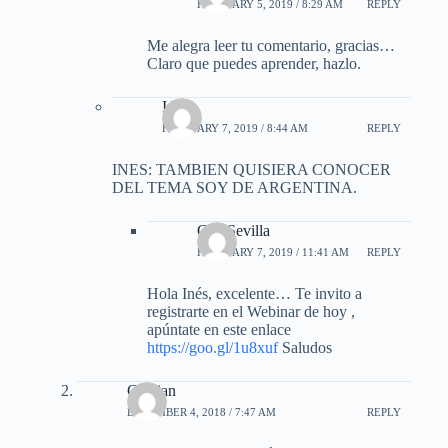
FEBRUARY 5, 2019 / 8:29 AM
REPLY
Me alegra leer tu comentario, gracias…
Claro que puedes aprender, hazlo.
Ines
FEBRUARY 7, 2019 / 8:44 AM
REPLY
INES: TAMBIEN QUISIERA CONOCER
DEL TEMA SOY DE ARGENTINA.
Gus Sevilla
FEBRUARY 7, 2019 / 11:41 AM
REPLY
Hola Inés, excelente… Te invito a
registrarte en el Webinar de hoy ,
apúntate en este enlace
https://goo.gl/1u8xuf
Saludos
Cristian
DECEMBER 4, 2018 / 7:47 AM
REPLY