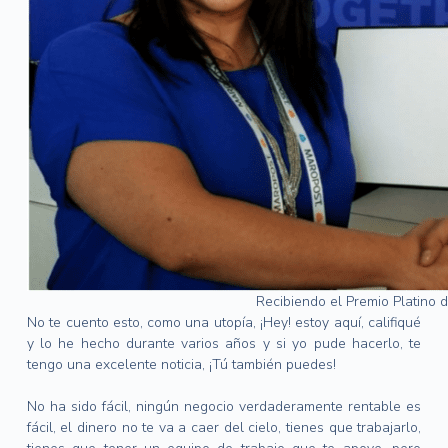
Recibiendo el Premio Platino 
No te cuento esto, como una utopía, ¡Hey! estoy aquí, califiqué
y lo he hecho durante varios años y si yo pude hacerlo, te
tengo una excelente noticia, ¡Tú también puedes!
No ha sido fácil, ningún negocio verdaderamente rentable es
fácil, el dinero no te va a caer del cielo, tienes que trabajarlo,