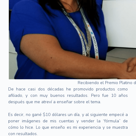
Recibiendo el Premio Platino 
De hace casi dos décadas he promovido productos como
afiliado, y con muy buenos resultados. Pero fue 10 años
después que me atreví a enseñar sobre el tema.
Es decir, no gané $10 dólares un día, y al siguiente empecé a
poner imágenes de mis cuentas y vender la “fórmula” de
cómo lo hice. Lo que enseño es mi experiencia y se muestra
con resultados.