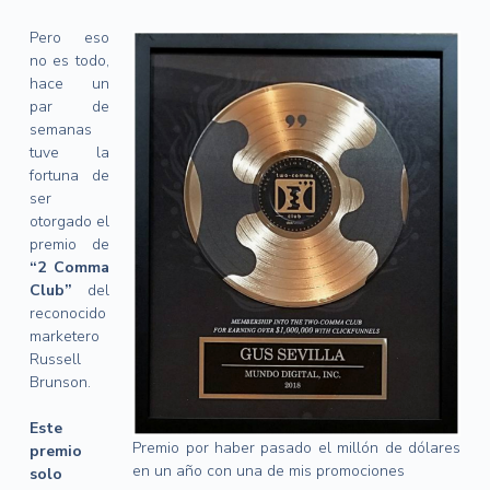
Pero eso
no es todo,
hace un
par de
semanas
tuve la
fortuna de
ser
otorgado el
premio de
“2 Comma
Club”
del
reconocido
marketero
Russell
Brunson.
Este
Premio por haber pasado el millón de dólares
premio
en un año con una de mis promociones
solo