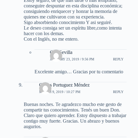
Estoy seguro, de que más tarde o más temprano,
conseguire despuntar en esta disciplina económica;
consiguiendo enriquecer y honrar la memoria de
quienes me cultivaron con su experiencia.
Sigo absorbiendo conocimiento Y asi seguiré.
Le deseo consiga ser un espíritu libre,como intenta
hacer con los demas.
Con el Inglés, no me entero.
Gus Sevilla
JANUARY 23, 2019 / 9:56 PM
REPLY
Excelente amigo… Gracias por tu comentario
Carlos Portuguez Méndez
MARCH 9, 2019 / 10:27 PM
REPLY
Buenas noches. Te agradezco mucho este gesto de
compartir tus conocimientos. Tenés un buen Don.
Claro que quiero aprender. Estoy dispuesto a trabajar
contigo muy fuerte. Gracias. Un abrazo y buenos
augurios.